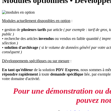
Modules optionnels • Développe
Modules actuellement disponibles en option
:
• gestion de
plusieurs tarifs
par article
( par exemple : tarif de gros, ta
public )
• recherche des articles
invendus
ou vendus en faible quantité
( impre
sélection )
•
solution d'archivage
( si le volume de données généré par votre acti
conséquent )
Développements spécifiques ou sur mesure
:
En tant qu'éditeur
de la solution
PDV Express
, nous sommes à mêm
répondre rapidement
à toute
demande spécifique
liée, par exemple,
votre domaine d'activité.
Pour une démonstration ou de
pouvez nou