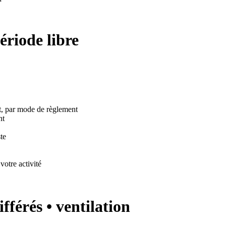
ériode libre
ent, par mode de règlement
nt
te
votre activité
fférés • ventilation