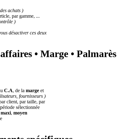
 des achats )
rticle, par gamme, ...
ntrôle )
vous désactiver ces deux
d'affaires • Marge • Palmarès
 du
C.A
, de la
marge
et
lisateurs, fournisseurs )
r client, par taille, par
a période sélectionnée
,
maxi
,
moyen
ée