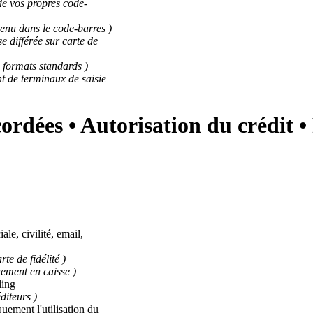
de vos propres code-
tenu dans le code-barres )
e différée sur carte de
s formats standards )
nt de terminaux de saisie
ordées • Autorisation du crédit •
le, civilité, email,
te de fidélité )
uement en caisse )
ling
éditeurs )
ement l'utilisation du