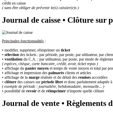
crédit en caisse
( sans être obliger de prévenir le(s) caissier(e)s )
Journal de caisse • Clôture sur p
Principales fonctionnalités
:
• modifier, supprimer, réimprimer un
ticket
•
sélection
des tickets : par période, par poste, par utilisateur, par cli
•
ventilation
du C.A. : par utilisateur, par poste, par mode de règleme
( espèces, chèque, carte bancaire, crédit, avoir, ticket repas )
• affichage du
panier moyen
et temps de vente moyen et total par pos
• affichage et impression des
palmarès
clients et articles
• affichage de la
marge
réalisée et du détail des
remises
accordées
•
clôture
des caisses sur
période libre
et donc parfaitement adaptée à 
( exemple de période : journalière, hebdomadaire, mensuelle... )
• possibilité de
revoir
et de
réimprimer
n'importe quelle clôture
Journal de vente • Règlements di