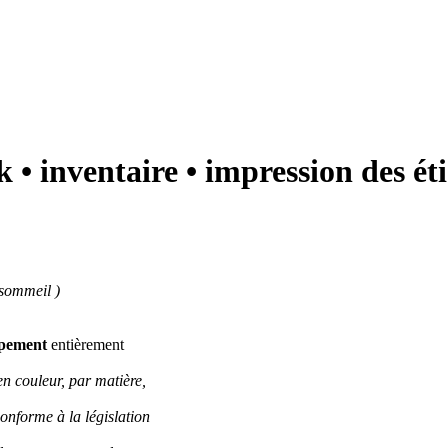
ck • inventaire • impression des ét
 sommeil )
pement
entièrement
en couleur, par matière,
conforme à la législation