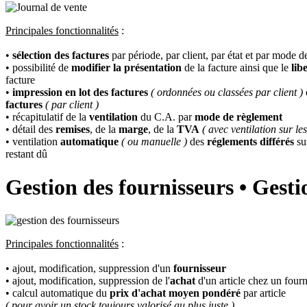
Principales fonctionnalités
:
•
sélection des factures
par période, par client, par état et par mode 
• possibilité de
modifier la présentation
de la facture ainsi que le
libe
facture
•
impression en lot des factures
( ordonnées ou classées par client )
factures
( par client )
• récapitulatif de la
ventilation
du C.A. par
mode de règlement
• détail des
remises
, de la
marge
, de la
TVA
( avec ventilation sur les
• ventilation
automatique
( ou manuelle )
des
réglements différés
sur
restant dû
Gestion des fournisseurs • Gesti
Principales fonctionnalités
:
• ajout, modification, suppression d'un
fournisseur
• ajout, modification, suppression de l'
achat
d'un article chez un fourn
• calcul automatique du
prix d'achat moyen pondéré
par article
( pour avoir un stock toujours valorisé au plus juste )