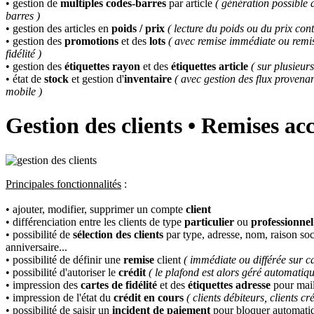
• gestion de
multiples codes-barres
par article
( génération possible 
barres )
• gestion des articles en
poids / prix
( lecture du poids ou du prix con
• gestion des
promotions
et des
lots
( avec remise immédiate ou remis
fidélité )
• gestion des
étiquettes rayon
et des
étiquettes article
( sur plusieur
• état de
stock
et gestion d'
inventaire
( avec gestion des flux provena
mobile )
Gestion des clients • Remises acc
Principales fonctionnalités
:
• ajouter, modifier, supprimer un compte
client
• différenciation entre les clients de type
particulier
ou
professionnel
• possibilité de
sélection des clients
par type, adresse, nom, raison socia
anniversaire...
• possibilité de définir une
remise
client
( immédiate ou différée sur car
• possibilité d'autoriser le
crédit
( le plafond est alors géré automatiq
• impression des
cartes de fidélité
et des
étiquettes adresse
pour mai
• impression de l'état du
crédit en cours
( clients débiteurs, clients cr
• possibilité de saisir un
incident de paiement
pour bloquer automatiqu