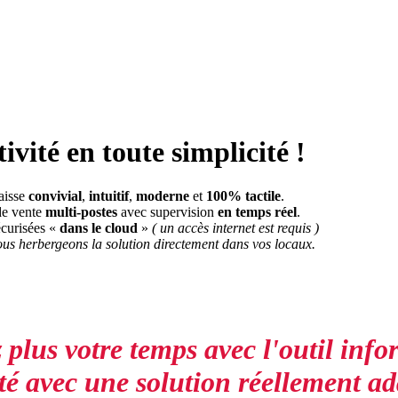
ivité en toute simplicité !
aisse
convivial
,
intuitif
,
moderne
et
100% tactile
.
 de vente
multi-postes
avec supervision
en temps réel
.
écurisées «
dans le cloud
»
( un accès internet est requis )
 nous herbergeons la solution directement dans vos locaux.
 plus votre temps avec l'outil info
té avec une solution réellement ad