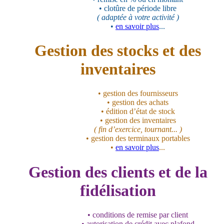
• clotûre de période libre
( adaptée à votre activité )
•
en savoir plus
...
Gestion des stocks et des
inventaires
• gestion des fournisseurs
• gestion des achats
• édition d’état de stock
• gestion des inventaires
( fin d’exercice, tournant... )
• gestion des terminaux portables
•
en savoir plus
...
Gestion des clients et de la
fidélisation
• conditions de remise par client
• autorisation de crédit avec plafond